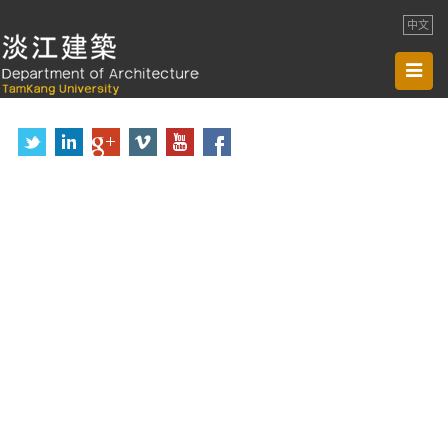
中文
Toggl
navig