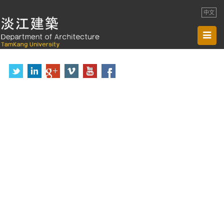
中文
Toggl
navig