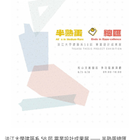
淡江大學建築系 58 屆 畢業設計成果展 —— 半熟蛋總匯