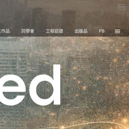
EN
生作品
同學會
工程認證
出版品
FB